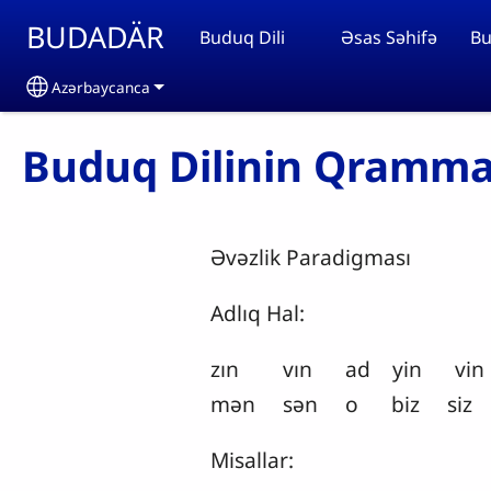
Skip to main content
BUDADÄR
Buduq Dili
Əsas Səhifə
Bu
Azərbaycanca
Select your language
Buduq Dilinin Qrammati
Əvəzlik Paradigması
Adlıq Hal:
zın vın ad yin vin
mən sən o biz siz 
Misallar: