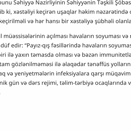
 bunu Səhiyyə Nazirliyinin Səhiyyənin Təşkili Şöbə
b ki, xəstəliyi keçirən uşaqlar həkim nəzarətində
keçirilməli və hər hansı bir xəstəliyə şübhəli olanla
sil müəssisələrinin açılması havaların soyuması və n
üf edir: “Payız-qış fəsillərində havaların soyumas
iri ilə yaxın təmasda olması və bəzən immunitetləri
n tam gözlənilməməsi ilə əlaqədar tənəffüs yolların
şaq və yeniyetmələrin infeksiyalara qarşı müqavim
nik gün və dərs rejimi, təlim-tərbiyə ocaqlarında 
.