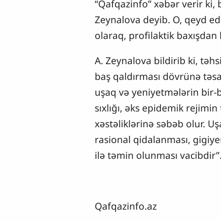
“Qafqazinfo” xəbər verir ki,
Zeynalova deyib. O, qeyd edi
olaraq, profilaktik baxışdan 
A. Zeynalova bildirib ki, təh
baş qaldırması dövrünə təsad
uşaq və yeniyetmələrin bir-b
sıxlığı, əks epidemik rejimi
xəstəliklərinə səbəb olur. U
rasional qidalanması, gigiye
ilə təmin olunması vacibdir”
Qafqazinfo.az