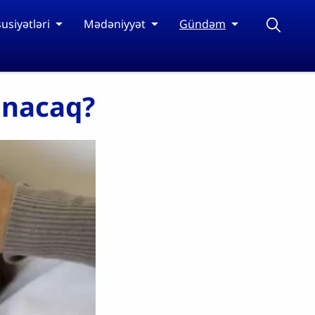
usiyətləri
Mədəniyyət
Gündəm
unacaq?