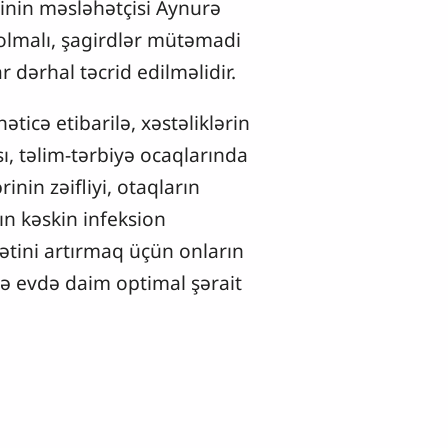
sinin məsləhətçisi Aynurə
 olmalı, şagirdlər mütəmadi
r dərhal təcrid edilməlidir.
əticə etibarilə, xəstəliklərin
ı, təlim-tərbiyə ocaqlarında
nin zəifliyi, otaqların
ın kəskin infeksion
ətini artırmaq üçün onların
və evdə daim optimal şərait