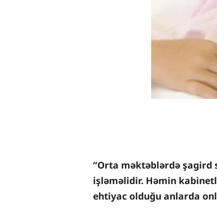
“Orta məktəblərdə şagird sa
işləməlidir. Həmin kabinetl
ehtiyac olduğu anlarda onl