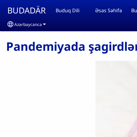
Skip to main content
BUDADÄR
Buduq Dili
Əsas Səhifə
Bu
Azərbaycanca
Select your language
Pandemiyada şagirdlər