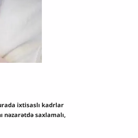
urada ixtisaslı kadrlar
nı nəzarətdə saxlamalı,