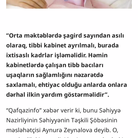
“Orta məktəblərdə şagird sayından asılı
olaraq, tibbi kabinet ayrılmalı, burada
ixtisaslı kadrlar işləməlidir. Həmin
kabinetlərdə çalışan tibb bacıları
uşaqların sağlamlığını nəzarətdə
saxlamalı, ehtiyac olduğu anlarda onlara
dərhal ilkin yardım göstərməlidir”.
“Qafqazinfo” xəbər verir ki, bunu Səhiyyə
Nazirliyinin Səhiyyənin Təşkili Şöbəsinin
məsləhətçisi Aynurə Zeynalova deyib. O,