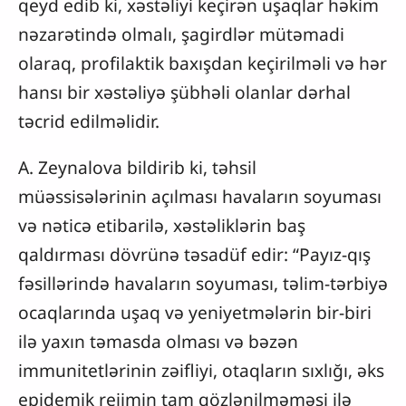
qeyd edib ki, xəstəliyi keçirən uşaqlar həkim
nəzarətində olmalı, şagirdlər mütəmadi
olaraq, profilaktik baxışdan keçirilməli və hər
hansı bir xəstəliyə şübhəli olanlar dərhal
təcrid edilməlidir.
A. Zeynalova bildirib ki, təhsil
müəssisələrinin açılması havaların soyuması
və nəticə etibarilə, xəstəliklərin baş
qaldırması dövrünə təsadüf edir: “Payız-qış
fəsillərində havaların soyuması, təlim-tərbiyə
ocaqlarında uşaq və yeniyetmələrin bir-biri
ilə yaxın təmasda olması və bəzən
immunitetlərinin zəifliyi, otaqların sıxlığı, əks
epidemik rejimin tam gözlənilməməsi ilə