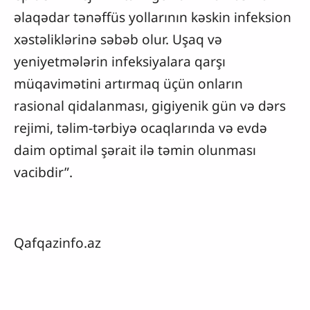
əlaqədar tənəffüs yollarının kəskin infeksion
xəstəliklərinə səbəb olur. Uşaq və
yeniyetmələrin infeksiyalara qarşı
müqavimətini artırmaq üçün onların
rasional qidalanması, gigiyenik gün və dərs
rejimi, təlim-tərbiyə ocaqlarında və evdə
daim optimal şərait ilə təmin olunması
vacibdir”.
Qafqazinfo.az