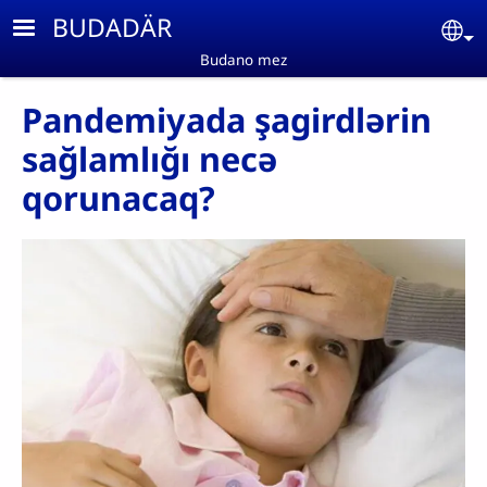
Skip to main content
BUDADÄR
Se
Budano mez
Pandemiyada şagirdlərin
sağlamlığı necə
qorunacaq?