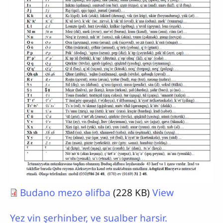
Budano mezo əlifba
(228 KB)
View
Yez vin şerhinber, ve sualber harsir.