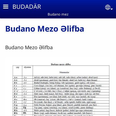
Skip to main content
BUDADÄR
Se
Budano mez
Budano Mezo Əlifba
Budano Mezo Əlifba