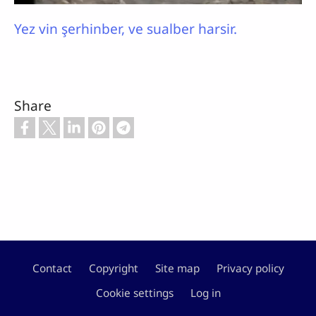
Yez vin şerhinber, ve sualber harsir.
Share
Contact
Copyright
Site map
Privacy policy
Footer
Cookie settings
Log in