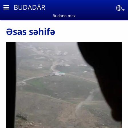
Skip to main content
BUDADÄR
Se
Budano mez
Əsas səhifə