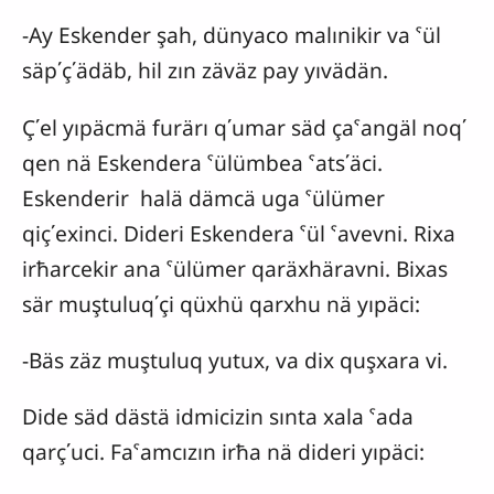
-Ay Eskender şah, dünyaco malınikir va ˁül
säp΄ç΄ädäb, hil zın zäväz pay yıvädän.
Ç΄el yıpäcmä furärı q΄umar säd çaˁangäl noq΄
qen nä Eskendera ˁülümbea ˁats΄äci.
Eskenderir halä dämcä uga ˁülümer
qiç΄exinci. Dideri Eskendera ˁül ˁavevni. Rixa
irħarcekir ana ˁülümer qaräxhäravni. Bixas
sär muştuluq΄çi qüxhü qarxhu nä yıpäci:
-Bäs zäz muştuluq yutux, va dix quşxara vi.
Dide säd dästä idmicizin sınta xala ˁada
qarç΄uci. Faˁamcızın irħa nä dideri yıpäci: