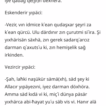
iye qabağ qe(yi)n dexhera.
Eskenderir yıpäci:
-Vezir, vın idmice k΄ean qudaşxar şeyri za
k΄ean qürcü. Ulu därdınır zın çurutmi si΄ira. Şi
yıxhärisän säxhä, zın gerek sadarq΄arcız
darman q΄axuts΄u ki, zın hemişelik sağ
irkinden.
Vezircir yıpäci:
-Şah, laħki naşükür sämä(xh), säd şey ki
Allacır yıpäyezıni, iyez darman döxhöra.
Amma säd kıdä vi ki, miç΄i dünya päsär
yıxhärca abi-ħayat yu΄u säb vis vi. Hanır alä