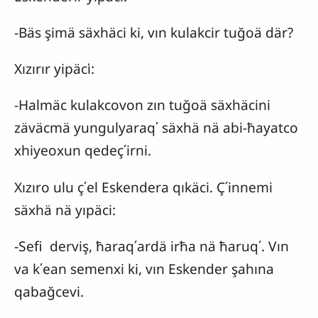
-Bäs şimä säxhäci ki, vın kulakcir tuğoä där?
Xızırır yipäci̍:
-Halmäc kulakcovon zın tuğoä säxhäcini
zäväcmä yungulyaraq΄ säxhä nä abi-ħayatco
xhiyeoxun qedeç΄irni.
Xızıro ulu ç΄el Eskendera qıkäci. Ç΄innemi
säxhä nä yıpäci:
-Sefi derviş, ħaraq΄ardä irħa nä ħaruq΄. Vın
va k΄ean semenxi ki, vın Eskender şahına
qabağcevi.