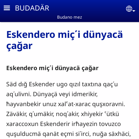
Skip to main content
BUDADÄR
Se
Budano mez
Eskendero miç΄i dünyacä
çağar
Eskendero miç΄i dünyacä çağar
Säd dığ Eskender ugo qızıl taxtına qaç΄u
aq΄ulivni. Dünyaçä veyi idmerikir,
ħayvanbekir unuz xalˁat-xarac quşxoravni.
Zäväkir, q΄umäkir, noq΄akir, xhiyekir ˁütkü
xaraccoxun Eskenderir irħayezin tovuzco
quşulducmä qanät eçmi si΄irci, nuğa säxhäci,