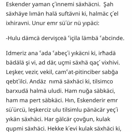
Eskender yaman ç΄innemi säxhäcni. Şah
säxhäye lımän halä suftävni ki, halmäc ç΄el
ixhiravni. Unur emr sü΄ür nü yıpäci:
-Hulu dämcä dervişceä ˁiçila lämbä ˁabcinde.
Idmeriz ana ˁada ˁabeç΄i yıkäcni ki, irħadä
bädälä şi vi, ad där, uçmi säxhä qaç΄ vixhivi.
Leşker, vezir, vekil, camˁat-pitinciber sabğa
qebt΄ilci. Andäz nımä säxhäci ki, tilsimco
barxudä halmä uludi. Ham nuğa säbkäci,
ham ma pert säbkäci. Hın, Eskenderir emr
sü΄ürcü, leşkerciz ulu tilsimlu pänäcär yeç΄i
yıkän säxhäci. Har gälcär çovğun, kulak
qupmi säxhäci. Hekke k΄evi kulak säxhäci ki,