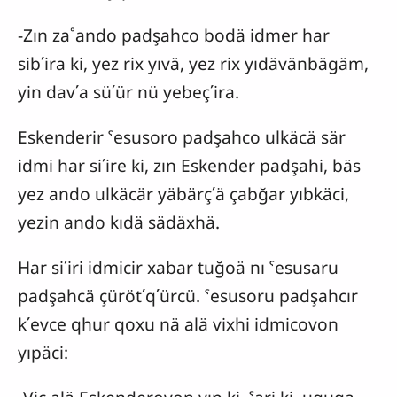
-Zın za˚ando padşahco bodä idmer har
sib΄ira ki, yez rix yıvä, yez rix yıdävänbägäm,
yin dav΄a sü΄ür nü yebeç΄ira.
Eskenderir ˁesusoro padşahco ulkäcä sär
idmi har si΄ire ki, zın Eskender padşahi, bäs
yez ando ulkäcär yäbärç΄ä çabğar yıbkäci,
yezin ando kıdä sädäxhä.
Har si΄iri idmicir xabar tuğoä nı ˁesusaru
padşahcä çüröt΄q΄ürcü. ˁesusoru padşahcır
k΄evce qhur qoxu nä alä vixhi idmicovon
yıpäci: