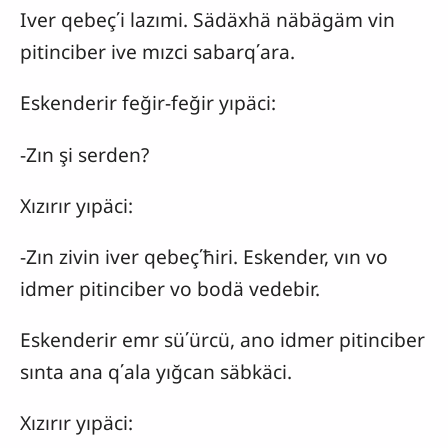
Iver qebeç΄i lazımi. Sädäxhä näbägäm vin
pitinciber ive mızci sabarq΄ara.
Eskenderir feğir-feğir yıpäci:
-Zın şi serden?
Xızırır yıpäci:
-Zın zivin iver qebeç΄ħiri. Eskender, vın vo
idmer pitinciber vo bodä vedebir.
Eskenderir emr sü΄ürcü, ano idmer pitinciber
sınta ana q΄ala yığcan säbkäci.
Xızırır yıpäci: