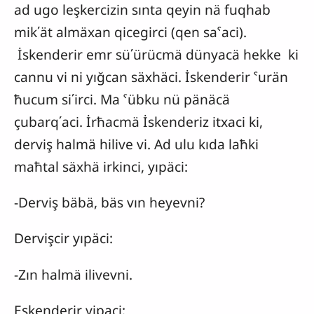
ad ugo leşkercizin sınta qeyin nä fuqhab
mik΄ät almäxan qicegirci (qen saˁaci).
İskenderir emr sü΄ürücmä dünyacä hekke ki
cannu vi ni yığcan säxhäci. İskenderir ˁurän
ħucum si΄irci. Ma ˁübku nü pänäcä
çubarq΄aci. İrħacmä İskenderiz itxaci ki,
derviş halmä hilive vi. Ad ulu kıda laħki
maħtal säxhä irkinci, yıpäci:
-Derviş bäbä, bäs vın heyevni?
Dervişcir yıpäci:
-Zın halmä ilivevni.
Eskenderir yipaci: