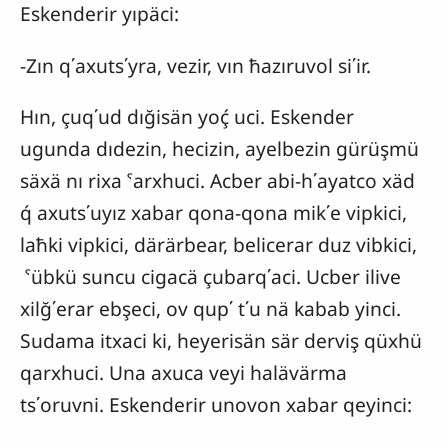
Eskenderir yıpäci:
-Zın q΄axuts΄yra, vezir, vın ħazıruvol si΄ir.
Hın, çuq΄ud dığisän yoḉ uci. Eskender
ugunda dıdezin, hecizin, ayelbezin gürüşmü
säxä nı rixa ˁarxhuci. Acber abi-h΄ayatco xäd
q́ axuts΄uyız xabar qona-qona mik΄e vipkici,
laħki vipkici, därärbear, belicerar duz vibkici,
ˁübkü suncu cigacä çubarq΄aci. Ucber ilive
xilğ΄erar ebşeci, ov qup΄ t΄u nä kabab yinci.
Sudama itxaci ki, heyerisän sär derviş qüxhü
qarxhuci. Una axuca veyi halävärma
ts΄oruvni. Eskenderir unovon xabar qeyinci: