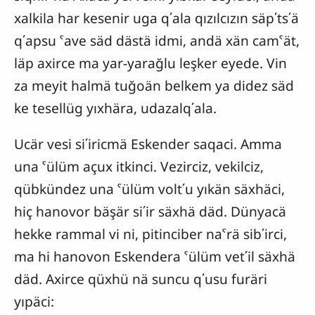
xalkila har kesenir uga q΄ala qızılcızın säp΄ts΄ä
q΄apsu ˁave säd dästä idmi, andä xän camˁät,
läp axirce ma yar-yarağlu leşker eyede. Vin
za meyit halmä tuğoän belkem ya didez säd
ke tesellüg yıxhära, udazalq΄ala.
Ucär vesi si΄iricmä Eskender saqaci. Amma
una ˁülüm açux itkinci. Vezirciz, vekilciz,
qübkündez una ˁülüm volt΄u yıkän säxhäci,
hiç hanovor bäşär si΄ir säxhä däd. Dünyacä
hekke rammal vi ni, pitinciber naˁrä sib΄irci,
ma hi hanovon Eskendera ˁülüm vet΄il säxhä
däd. Axirce qüxhü nä suncu q΄usu furäri
yıpäci: