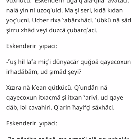
vüxhücü. Eskenderir uga q΄ala-qila ˁavätäci,
nalä yin ni uzoq΄ulci. Ma şi seri, kıdä kıdan
yoç΄ucni. Ucber rixa ˁabärxhäci. ˁübkü nä säd
şirru xhäd veyi duzcä çubarq΄aci.
Eskenderir yıpäci:
-ˁuş hil laˁa miç΄i dünyacär quğoä qayecoxun
irħadäbäm, ud şımäd şeyi?
Xızıra nä k΄ean qütkücü. Q΄undärı nä
qayecoxun itxacmä şi itxan ˁarivi, ud qaye
däb, ləl-cavahiri. Q΄arin ħayifçi säxhäci.
Eskenderir yıpäci: