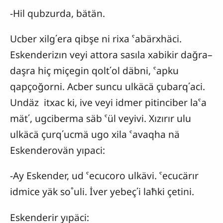
-Hil qubzurda, bätän.
Ucber xilg΄era qibşe ni rixa ˁabärxhäci.
Eskenderizın veyi attora sasıla xabikir dağra–
daşra hiç miçegin qolt΄ol däbni, ˁapku
qapçoğorni. Acber suncu ulkäcä çubarq΄aci.
Undäz itxac ki, ive veyi idmer pitinciber laˁa
mät΄, ugciberma säb ˁül veyivi. Xızırır ulu
ulkäcä çurq΄ucmä ugo xila ˁavaqha nä
Eskenderovän yıpaci:
-Ay Eskender, ud ˁecucoro ulkävi. ˁecucärır
idmice yäk so˚uli. İver yebeç΄i laħki çetini.
Eskenderir yıpäci: