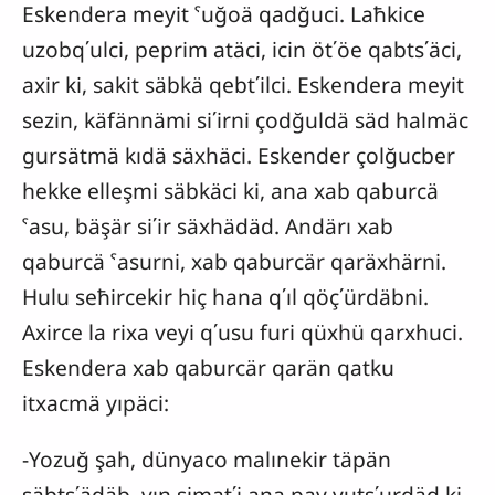
Eskendera meyit ˁuğoä qadğuci. Laħkice
uzobq΄ulci, peprim atäci, icin öt΄öe qabts΄äci,
axir ki, sakit säbkä qebt΄ilci. Eskendera meyit
sezin, käfännämi si΄irni çodğuldä säd halmäc
gursätmä kıdä säxhäci. Eskender çolğucber
hekke elleşmi säbkäci ki, ana xab qaburcä
ˁasu, bäşär si΄ir säxhädäd. Andärı xab
qaburcä ˁasurni, xab qaburcär qaräxhärni.
Hulu seħircekir hiç hana q΄ıl qöç΄ürdäbni.
Axirce la rixa veyi q΄usu furi qüxhü qarxhuci.
Eskendera xab qaburcär qarän qatku
itxacmä yıpäci:
-Yozuğ şah, dünyaco malınekir täpän
säbts΄ädäb, vın şimat΄i ana pay yuts΄urdäd ki,