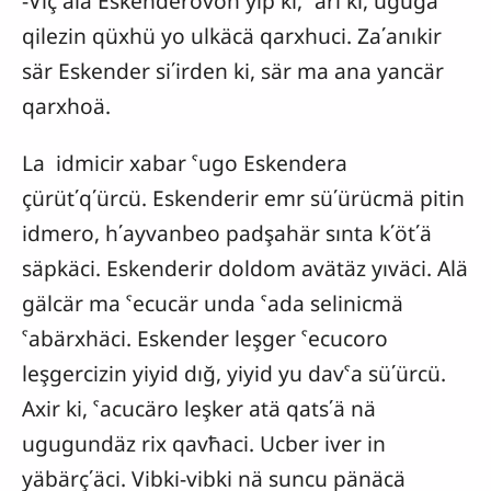
-Viç alä Eskenderovon yıp ki, ˁari ki, uguga
qilezin qüxhü yo ulkäcä qarxhuci. Za΄anıkir
sär Eskender si΄irden ki, sär ma ana yancär
qarxhoä.
La idmicir xabar ˁugo Eskendera
çürüt΄q΄ürcü. Eskenderir emr sü΄ürücmä pitin
idmero, h΄ayvanbeo padşahär sınta k΄öt΄ä
säpkäci. Eskenderir doldom avätäz yıväci. Alä
gälcär ma ˁecucär unda ˁada selinicmä
ˁabärxhäci. Eskender leşger ˁecucoro
leşgercizin yiyid dığ, yiyid yu davˁa sü΄ürcü.
Axir ki, ˁacucäro leşker atä qats΄ä nä
ugugundäz rix qavħaci. Ucber iver in
yäbärç΄äci. Vibki-vibki nä suncu pänäcä