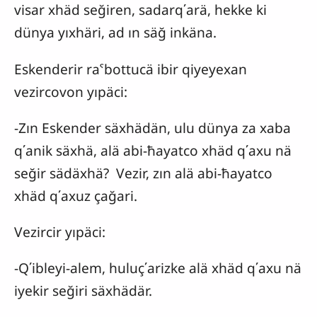
visar xhäd seğiren, sadarq΄arä, hekke ki
dünya yıxhäri, ad ın säğ inkäna.
Eskenderir raˁbottucä ibir qiyeyexan
vezircovon yıpäci:
-Zın Eskender säxhädän, ulu dünya za xaba
q΄anik säxhä, alä abi-ħayatco xhäd q΄axu nä
seğir sädäxhä? Vezir, zın alä abi-ħayatco
xhäd q΄axuz çağari.
Vezircir yıpäci:
-Q΄ibleyi-alem, huluç΄arizke alä xhäd q΄axu nä
iyekir seğiri säxhädär.