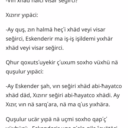
-Vin xhäd halci visar seğirci?
Xızırır yıpäci:
-Ay quş, zın halmä heç΄i xhäd veyi visar
seğirci, Eskenderir ma iş-iş işildemi yıxhär
xhäd veyi visar seğirci.
Qhur qoxuts΄uyekir ç΄uxum soxho vüxhü nä
quşulur yıpäci:
-Ay Eskender şah, vın seğiri xhäd abi-ħayatco
xhäd däd, Xızırır seğiri abi-ħayatco xhädi. Ay
Xızır, vın nä sarq΄ara, nä ma q΄us yıxhära.
Quşulur ucär yıpä nä uçmi soxho qap΄ç΄