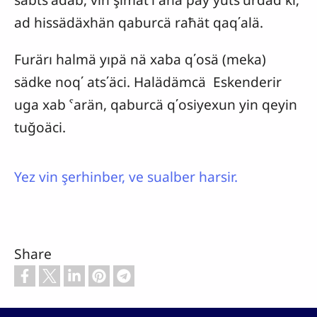
ad hissädäxhän qaburcä raħät qaq΄alä.
Furärı halmä yıpä nä xaba q΄osä (meka)
sädke noq΄ ats΄äci. Halädämcä Eskenderir
uga xab ˁarän, qaburcä q΄osiyexun yin qeyin
tuğoäci.
Yez vin şerhinber, ve sualber harsir.
Share