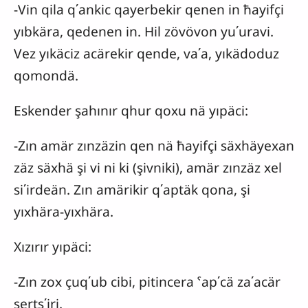
-Vin qila q΄ankic qayerbekir qenen in ħayifçi
yıbkära, qedenen in. Hil zövövon yu΄uravi.
Vez yıkäciz acärekir qende, va΄a, yıkädoduz
qomondä.
Eskender şahınır qhur qoxu nä yıpäci:
-Zın amär zınzäzin qen nä ħayifçi säxhäyexan
zäz säxhä şi vi ni ki (şivniki), amär zınzäz xel
si΄irdeän. Zın amärikir q΄aptäk qona, şi
yıxhära-yıxhära.
Xızırır yıpäci:
-Zın zox çuq΄ub cibi, pitincera ˁap΄cä za΄acär
serts΄iri.