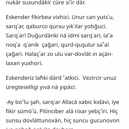
nukär susundäkir cüre si΄ir där.
Eskender fikirbea vixhici. Unur can yuts΄u,
sarq΄ar, qaburco qurxu yık΄ılar yobğuci.
Sarq΄ar! Duğurdänki nä idmi sarq΄ari, laˁa
noq΄a q΄anik çağari, qurd-quşulur saﹾal
çağari. Halaç΄ar zo ulu var-dovlät ın açän-
laxan yuxhori.
Eskenderiz laħki därd ˁatkici. Vezircir unuz
üregteselligi yıvä nä yıpäci:
-Ay boˁlu şah, sarq΄ar Allacä xabic kıdävi, iye
fikir sümö΄ü. Pitinciber alä rixar yebç΄iri. Hiç
sunsu dovlättunovän, hiç suncu gucunovon