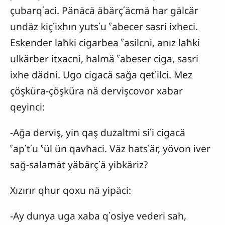
çubarq΄aci. Pänäcä äbärç΄äcmä har gälcär
undäz kiç΄ixhın yuts΄u ˁabecer sasri ixheci.
Eskender laħki cigarbea ˁasilcni, anız laħki
ulkärber itxacni, halmä ˁabeser ciga, sasri
ixhe dädni. Ugo cigacä sağa qet΄ilci. Mez
çöşküra-çöşküra nä dervişcovor xabar
qeyinci:
-Ağa derviş, yin qaş duzaltmi si΄i cigacä
ˁap΄t΄u ˁül ün qavħaci. Väz hats΄är, yövon iver
sağ-salamät yäbärç΄ä yibkäriz?
Xızırır qhur qoxu nä yipäci:
-Ay dunya uga xaba q΄osiye vederi sah,