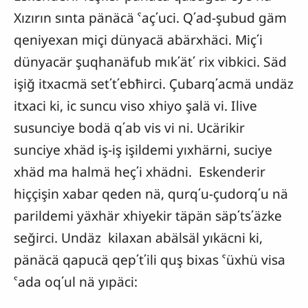
Xızırın sınta pänäcä ˁaç΄uci. Q΄ad-şubud gäm
qeniyexan miçi dünyacä abärxhäci. Miç΄i
dünyacär şuqhanäfub mık΄ät΄ rix vibkici. Säd
işiğ itxacmä set΄t΄ebħirci. Çubarq΄acmä undäz
itxaci ki, ic suncu viso xhiyo şalä vi. Ilive
susunciye bodä q΄ab vis vi ni. Ucärikir
sunciye xhäd iş-iş işildemi yıxhärni, suciye
xhäd ma halmä heç΄i xhädni. Eskenderir
hiççişin xabar qeden nä, qurq΄u-çudorq΄u nä
parildemi yäxhär xhiyekir täpän säp΄ts΄äzke
seğirci. Undäz kilaxan abälsäl yıkäcni ki,
pänäcä qapucä qep΄t΄ili quş bixas ˁüxhü visa
ˁada oq΄ul nä yıpäci: