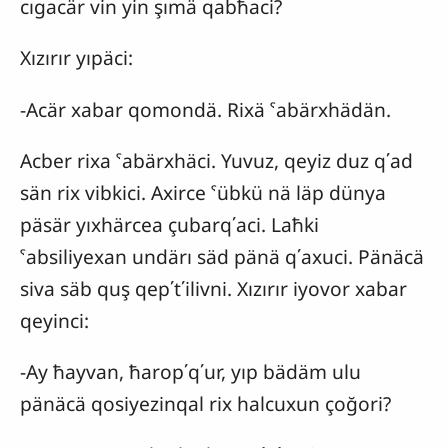
cıgacär vin yin şımä qabħaci?
Xızırır yıpäci:
-Acär xabar qomondä. Rixä ˁabärxhädän.
Acber rixa ˁabärxhäci. Yuvuz, qeyiz duz q΄ad
sän rix vibkici. Axirce ˁübkü nä läp dünya
päsär yıxhärcea çubarq΄aci. Laħki
ˁabsiliyexan undärı säd pänä q΄axuci. Pänäcä
siva säb quş qep΄t΄ilivni. Xızırır iyovor xabar
qeyinci:
-Ay ħayvan, ħarop΄q΄ur, yıp bädäm ulu
pänäcä qosiyezinqal rix halcuxun çoğori?