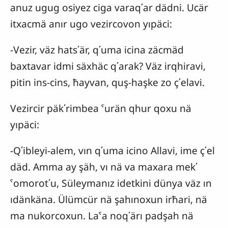
anuz ugug osiyez ciga varaq΄ar dädni. Ucär
itxacmä anır ugo vezircovon yıpäci:
-Vezir, väz hats΄är, q΄uma icina zäcmäd
baxtavar idmi säxhäc q΄arak? Väz irqhiravi,
pitin ins-cins, ħayvan, quş-haşke zo ç΄elavi.
Vezircir päk΄rimbea ˁurän qhur qoxu nä
yıpäci:
-Q΄ibleyi-alem, vın q΄uma icino Allavi, ime ç΄el
däd. Amma ay şäh, vı nä va maxara mek΄
ˁomorot΄u, Süleymanız idetkini dünya väz ın
ıdänkäna. Ülümcür nä şahınoxun irħari, nä
ma nukorcoxun. Laˁa noq΄ärı padşah nä