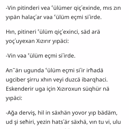
-Vin pitinderi vea ˁülümer qiç΄exinde, mıs zın
yıpän halaç΄ar vəa ˁülüm eçmi si΄irde.
Hın, pitineri ˁülüm qiç΄exinci, säd arä
yoç΄uyexan Xızırır yıpäci:
-Vin vəa ˁülüm eçmi si΄irde.
An῀ärı ugunda ˁülüm eçmi si΄ir irħadä
ugciber şirru xhın veyi duzcä ibarqhaci.
Eskenderir uga için Xızıroxun süqhür nä
yıpäci:
-Ağa derviş, hil in säxhän yovor yıp bädäm,
ud şi seħiri, yezin hats΄är säxhä, vın tu vi, ulu