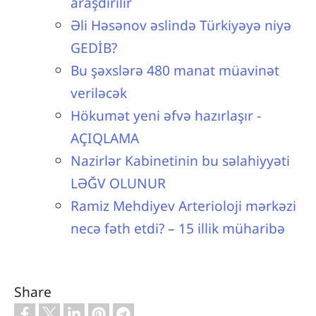
araşdırılır
Əli Həsənov əslində Türkiyəyə niyə
GEDİB?
Bu şəxslərə 480 manat müavinət
veriləcək
Hökumət yeni əfvə hazırlaşır -
AÇIQLAMA
Nazirlər Kabinetinin bu səlahiyyəti
LƏĞV OLUNUR
Ramiz Mehdiyev Arterioloji mərkəzi
necə fəth etdi? – 15 illik müharibə
Share