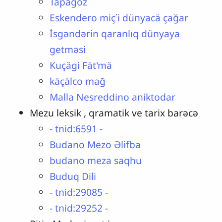
Täpägöz
Eskendero miç΄i dünyacä çağar
İsgəndərin qaranlıq dünyaya
getməsi
Kuçägi Fät'mä
k​äçälco mağ
Malla Nesreddino aniktodar
Mezu leksik , qramatik ve tarix barəcə
- tnid:6591 -
Budano Mezo Əlifba
budano meza saqhu
Buduq Dili
- tnid:29085 -
- tnid:29252 -