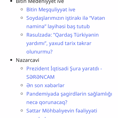
Bitin Medeniyyet ive
Bitin Meşquliyyət ive
Soydaşlarımızın iştirakı ilə “Vətən
naminə” layihəsi baş tutub
Rəsulzadə: ”Qardaş Türkiyənin
yardımı”, yaxud tarix təkrar
olunurmu?
Nazarcavi
Prezident İqtisadi Şura yaratdı -
SƏRƏNCAM
Ən son xəbərlər
Pandemiyada şagirdlərin sağlamlığı
necə qorunacaq?
Səttar Möhbalıyevin fəaliyyəti