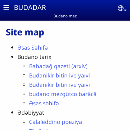
Skip to main content
BUDADÄR
Se
Budano mez
Site map
Əsas Səhifə
Budano tarix
Babadağ qazeti (arxiv)
Budanikir bitin ive yaıvi
Budanikir bitin ive yaıvi
budano mezgütco baräcä
Əsas səhifə
Ədəbiyyat
Calaleddino poeziya